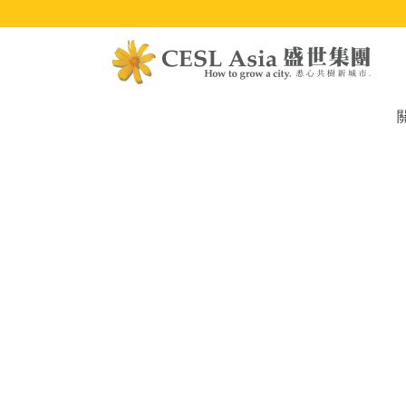
移
至
主
內
容
M
na