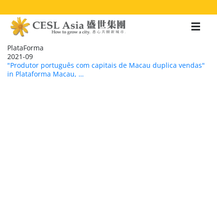
移
至
主
內
容
PlataForma
2021-09
"Produtor português com capitais de Macau duplica vendas"
in Plataforma Macau, …