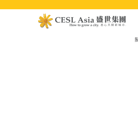
移
至
主
內
容
M
na