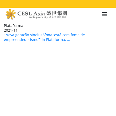
移
至
主
內
容
PlataForma
2021-11
"Nova geração sinolusófona 'está com fome de
empreendedorismo'" in Plataforma, …